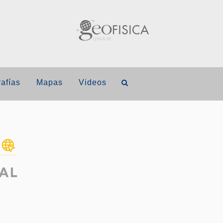
afías
Mapas
Videos