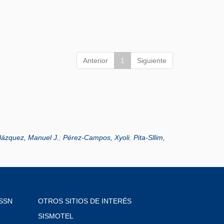
Anterior
1
Siguiente
lázquez, Manuel J.
;
Pérez-Campos, Xyoli
;
Pita-Sllim,
SSN
OTROS SITIOS DE INTERÉS
SISMOTEL