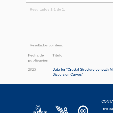
Resultados 1-1 de 1.
Resultados por ítem:
Fecha de
Título
publicación
2023
Data for "Crustal Structure beneath M
Dispersion Curves"
CONT
UBICA