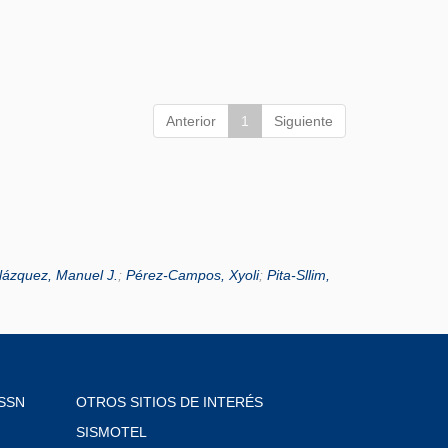
Anterior
1
Siguiente
lázquez, Manuel J.
;
Pérez-Campos, Xyoli
;
Pita-Sllim,
SSN
OTROS SITIOS DE INTERÉS
SISMOTEL