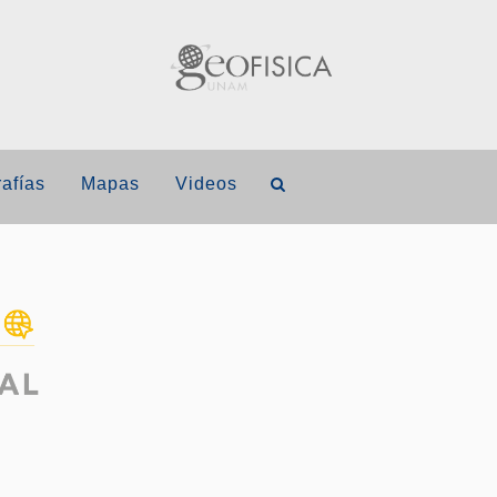
afías
Mapas
Videos