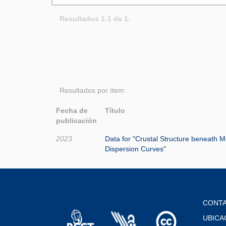
Resultados 1-1 de 1.
Resultados por ítem:
Fecha de
Título
publicación
2023
Data for "Crustal Structure beneath M
Dispersion Curves"
CONT
UBICA