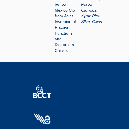
beneath
Pérez-
Mexico City
Campos,
from Joint
Xyoli
;
Pita-
Inversion of
Sllim, Olivia
Receiver
Functions
and
Dispersion
Curves"