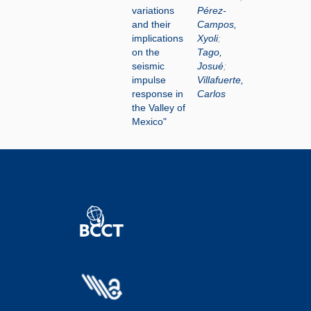
variations
Pérez-
and their
Campos,
implications
Xyoli
;
on the
Tago,
seismic
Josué
;
impulse
Villafuerte,
response in
Carlos
the Valley of
Mexico"