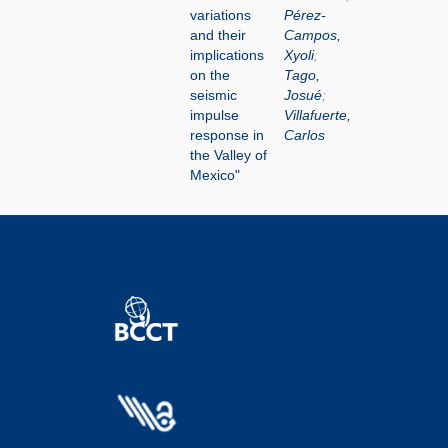
variations
Pérez-
and their
Campos,
implications
Xyoli
;
on the
Tago,
seismic
Josué
;
impulse
Villafuerte,
response in
Carlos
the Valley of
Mexico"