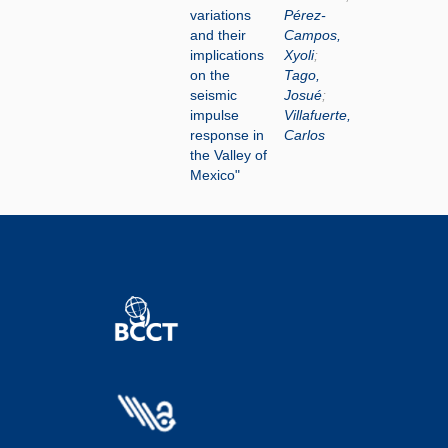
variations
Pérez-
and their
Campos,
implications
Xyoli
;
on the
Tago,
seismic
Josué
;
impulse
Villafuerte,
response in
Carlos
the Valley of
Mexico"