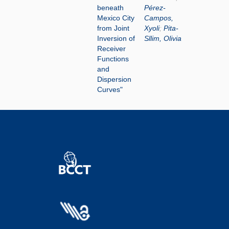
beneath
Pérez-
Mexico City
Campos,
from Joint
Xyoli
;
Pita-
Inversion of
Sllim, Olivia
Receiver
Functions
and
Dispersion
Curves"