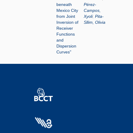
beneath
Pérez-
Mexico City
Campos,
from Joint
Xyoli
;
Pita-
Inversion of
Sllim, Olivia
Receiver
Functions
and
Dispersion
Curves"