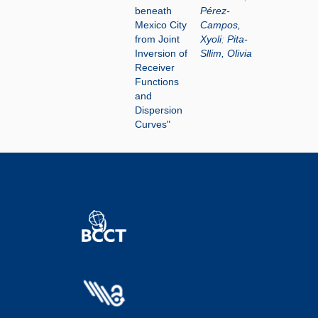
beneath
Pérez-
Mexico City
Campos,
from Joint
Xyoli
;
Pita-
Inversion of
Sllim, Olivia
Receiver
Functions
and
Dispersion
Curves"