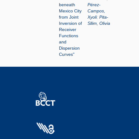
beneath
Pérez-
Mexico City
Campos,
from Joint
Xyoli
;
Pita-
Inversion of
Sllim, Olivia
Receiver
Functions
and
Dispersion
Curves"