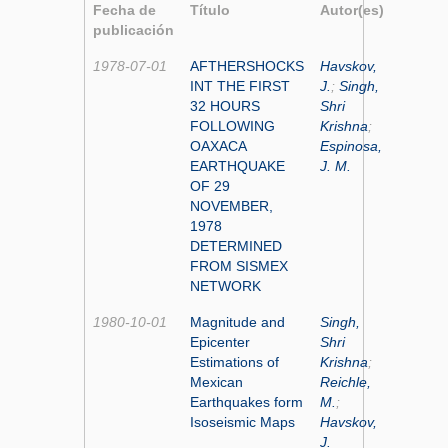
Fecha de
Título
Autor(es)
publicación
1978-07-01
AFTHERSHOCKS
Havskov,
INT THE FIRST
J.
;
Singh,
32 HOURS
Shri
FOLLOWING
Krishna
;
OAXACA
Espinosa,
EARTHQUAKE
J. M.
OF 29
NOVEMBER,
1978
DETERMINED
FROM SISMEX
NETWORK
1980-10-01
Magnitude and
Singh,
Epicenter
Shri
Estimations of
Krishna
;
Mexican
Reichle,
Earthquakes form
M.
;
Isoseismic Maps
Havskov,
J.