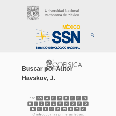
Buscar por Autor
Havskov, J.
Ir a:
0-9
A
B
C
D
E
F
G
H
I
J
K
L
M
N
O
P
Q
R
S
T
U
V
W
X
Y
Z
O introducir las primeras letras: