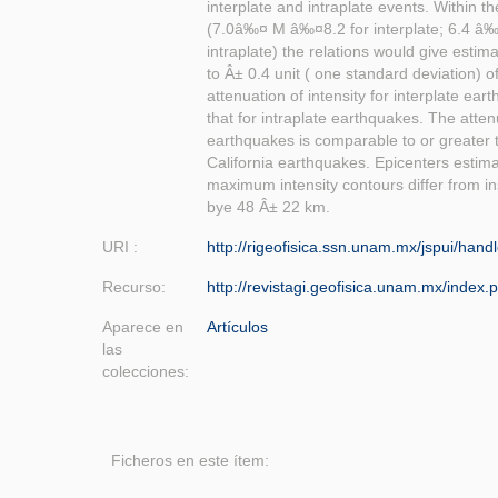
interplate and intraplate events. Within the
(7.0â‰¤ M â‰¤8.2 for interplate; 6.4 â
intraplate) the relations would give estima
to Â± 0.4 unit ( one standard deviation) 
attenuation of intensity for interplate ear
that for intraplate earthquakes. The attenu
earthquakes is comparable to or greater 
California earthquakes. Epicenters estima
maximum intensity contours differ from i
bye 48 Â± 22 km.
URI :
http://rigeofisica.ssn.unam.mx/jspui/han
Recurso:
http://revistagi.geofisica.unam.mx/index.
Aparece en
Artículos
las
colecciones:
Ficheros en este ítem: