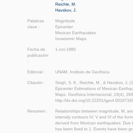
Reichle, M.
Havskov, J.
Palabras
Magnitude
clave :
Epicenter
Mexican Earthquakes
Isoseismic Maps
Fecha de
1-oct-1980
publicación
:
Editorial :
UNAM, Instituto de Geofísica
Citación :
Singh, S. K., Reichle, M., & Havskov, J. 
Epicenter Estimations of Mexican Earthq
Maps. Geofísica Internacional, 19(4), 26
http://dx.doi.org/10.22201/igeof.001671
Resumen :
Relationships between magnitude, M, and 
intensity contours IV, V and VI of the form
derived from Mexican earthquakes. Due to 
has been fixed to 1. Events have been g