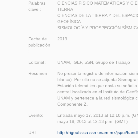
Palabras
CIENCIAS FÍSICO MATEMÁTICAS Y CIE
clave :
TIERRA
CIENCIAS DE LA TIERRA Y DEL ESPACI
GEOFÍSICA
SISMOLOGÍA Y PROSPECCIÓN SÍSMIC
Fecha de
2013
publicación
:
Editorial :
UNAM, IGEF, SSN, Grupo de Trabajo
Resumen :
No presenta registro de información sísm
blanco). Por ello no se adjunta Sismogra
Estación telemática que envía su señal a 
central localizada en el Instituto de Geofí
UNAM y pertenece a la red sismológica c
Componente Z.
Evento:
Entrada mayo 17, 2013 at 12:10 p.m. (GM
mayo 18, 2013 at 12:13 p.m. (GMT)
URI :
http://rigeofisica.ssn.unam.mx/jspui/han