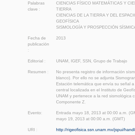
Palabras
CIENCIAS FÍSICO MATEMÁTICAS Y CIE
clave :
TIERRA
CIENCIAS DE LA TIERRA Y DEL ESPACI
GEOFÍSICA
SISMOLOGÍA Y PROSPECCIÓN SÍSMIC
Fecha de
2013
publicación
:
Editorial :
UNAM, IGEF, SSN, Grupo de Trabajo
Resumen :
No presenta registro de información sísm
blanco). Por ello no se adjunta Sismogra
Estación telemática que envía su señal a 
central localizada en el Instituto de Geofí
UNAM y pertenece a la red sismológica c
Componente Z.
Evento:
Entrada mayo 18, 2013 at 00:00 a.m. (GM
mayo 19, 2013 at 00:00 a.m. (GMT)
URI :
http://rigeofisica.ssn.unam.mx/jspui/han