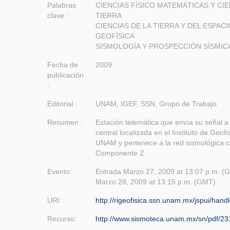
Palabras
CIENCIAS FÍSICO MATEMÁTICAS Y CIE
clave :
TIERRA
CIENCIAS DE LA TIERRA Y DEL ESPACI
GEOFÍSICA
SISMOLOGÍA Y PROSPECCIÓN SÍSMIC
Fecha de
2009
publicación
:
Editorial :
UNAM, IGEF, SSN, Grupo de Trabajo
Resumen :
Estación telemática que envía su señal a 
central localizada en el Instituto de Geofí
UNAM y pertenece a la red sismológica c
Componente Z.
Evento:
Entrada Marzo 27, 2009 at 13:07 p.m. (G
Marzo 28, 2009 at 13:15 p.m. (GMT)
URI :
http://rigeofisica.ssn.unam.mx/jspui/han
Recurso:
http://www.sismoteca.unam.mx/sn/pdf/23