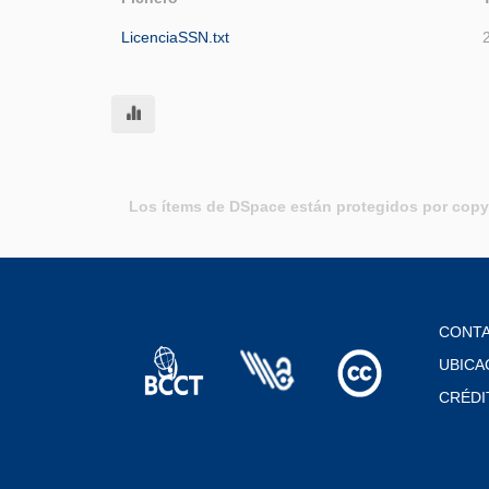
LicenciaSSN.txt
Los ítems de DSpace están protegidos por copyr
CONT
UBICA
CRÉDI