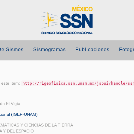
De Sismos
Sismogramas
Publicaciones
Fotogr
r este ítem:
http://rigeofisica.ssn.unam.mx/jspui/handle/ss
ón El Vigía.
acional (IGEF-UNAM)
EMÁTICAS Y CIENCIAS DE LA TIERRA
A Y DEL ESPACIO