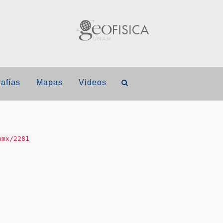
afías
Mapas
Videos
nmx/2281