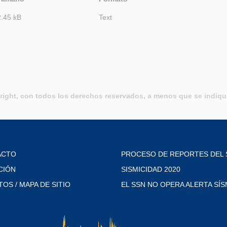
2.45 kB
Text
ight, con todos los derechos reservados, a menos que se indique
ACTO
PROCESO DE REPORTES DEL 
CIÓN
SISMICIDAD 2020
TOS / MAPA DE SITIO
EL SSN NO OPERA ALERTA SÍS