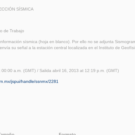
ECCIÓN SÍSMICA
o de Trabajo
información sísmica (hoja en blanco). Por ello no se adjunta Sismogra
envía su señal a la estación central localizada en el Instituto de Geof
t 00:00 a.m. (GMT) / Salida abril 16, 2013 at 12:19 p.m. (GMT)
nam.mx/jspui/handle/ssnmx/2281
Tamaño
Formato