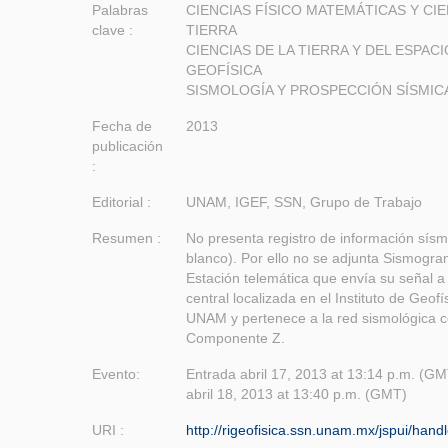
Palabras
CIENCIAS FÍSICO MATEMÁTICAS Y CIE
clave :
TIERRA
CIENCIAS DE LA TIERRA Y DEL ESPACI
GEOFÍSICA
SISMOLOGÍA Y PROSPECCIÓN SÍSMIC
Fecha de
2013
publicación
:
Editorial :
UNAM, IGEF, SSN, Grupo de Trabajo
Resumen :
No presenta registro de información sísm
blanco). Por ello no se adjunta Sismogra
Estación telemática que envía su señal a 
central localizada en el Instituto de Geofí
UNAM y pertenece a la red sismológica c
Componente Z.
Evento:
Entrada abril 17, 2013 at 13:14 p.m. (GM
abril 18, 2013 at 13:40 p.m. (GMT)
URI :
http://rigeofisica.ssn.unam.mx/jspui/han