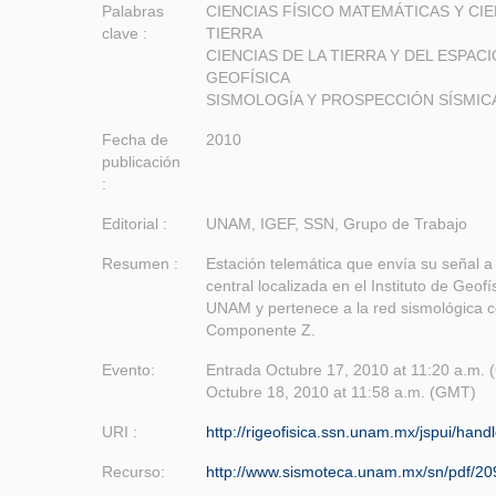
Palabras
CIENCIAS FÍSICO MATEMÁTICAS Y CIE
clave :
TIERRA
CIENCIAS DE LA TIERRA Y DEL ESPACI
GEOFÍSICA
SISMOLOGÍA Y PROSPECCIÓN SÍSMIC
Fecha de
2010
publicación
:
Editorial :
UNAM, IGEF, SSN, Grupo de Trabajo
Resumen :
Estación telemática que envía su señal a 
central localizada en el Instituto de Geofí
UNAM y pertenece a la red sismológica c
Componente Z.
Evento:
Entrada Octubre 17, 2010 at 11:20 a.m. 
Octubre 18, 2010 at 11:58 a.m. (GMT)
URI :
http://rigeofisica.ssn.unam.mx/jspui/han
Recurso:
http://www.sismoteca.unam.mx/sn/pdf/20