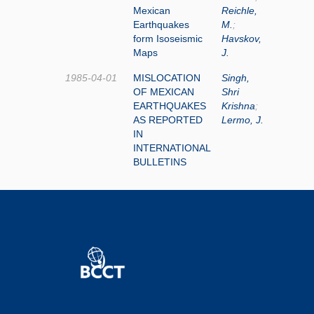
Mexican
Reichle,
Earthquakes
M.
;
form Isoseismic
Havskov,
Maps
J.
1985-04-01
MISLOCATION
Singh,
OF MEXICAN
Shri
EARTHQUAKES
Krishna
;
AS REPORTED
Lermo, J.
IN
INTERNATIONAL
BULLETINS